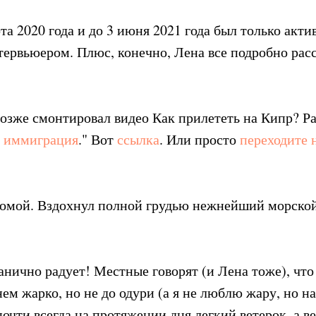
рта 2020 года и до 3 июня 2021 года был только ак
тервьюером. Плюс, конечно, Лена все подробно расс
озже смонтировал видео Как прилететь на Кипр? Ра
 иммиграция
." Вот
ссылка
. Или просто
переходите 
домой. Вздохнул полной грудью нежнейший морской
нично радует! Местные говорят (и Лена тоже), что
ем жарко, но не до одури (а я не люблю жару, но н
почти всегда на протяжении дня легкий ветерок, а в