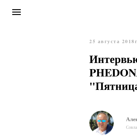
25 августа 2018г
Интервью
PHEDONA
"Пятница
Але
Совла