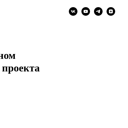
-ном
проекта