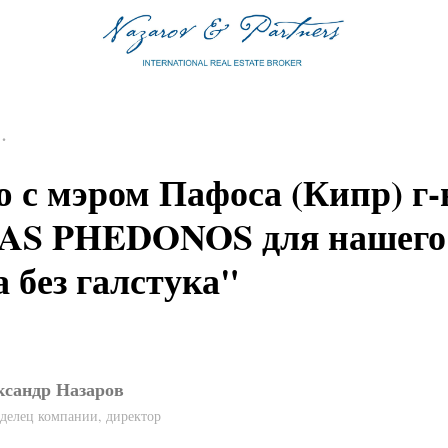
.
 с мэром Пафоса (Кипр) г
S PHEDONOS для нашего 
 без галстука"
ксандр Назаров
делец компании, директор